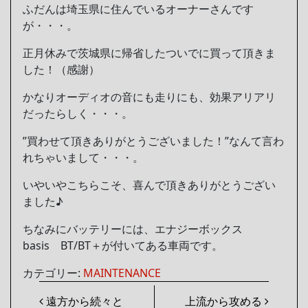
ふだんは埼玉県に住んでいるオーナーさんです
が・・・。
正月休みで茨城県に帰省したついでに買って頂きま
した！（感謝）
かなりオーディオの音にも走りにも、効果アリアリ
だったらしく・・・。
”買わせて頂きありがとうございました！”なんて言わ
れちゃいまして・・・。
いやいやこちらこそ、喜んで頂きありがとうござい
ました♪
ちなみにバッテリーには、エナジーボックス
basis BT/BT＋が付いてある車両です。
カテゴリー:
MAINTENANCE
投稿ナビゲーション
遠方から続々と
上流から攻める