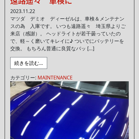
遠路遥々 車検に
2023.11.22
マツダ デミオ ディーゼルは、車検＆メンテナン
スの為 入庫です。 いつも遠路遥々 埼玉県よりご
来店（感謝）。 ヘッドライトが若干曇っていたの
で、軽～く磨いてキレイに♪ ついでにバッテリーを
交換。 もちろん普通に良質なバッ […]
from 遠路遥々 車検に
続きを読む…
カテゴリー:
MAINTENANCE