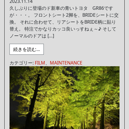
2023.11.14
久しぶりに登場のド新車の青いトヨタ GR86です
が・・・。 フロントシート2脚を、BRIDEシートに交
換。 それに合わせて、リアシートをBRIDE柄に貼り
替え。 特注でかなりカッコ良いっすねぇ～♪ そして
ノーマルのドアは […]
from ドアを仕上げる
続きを読む…
カテゴリー:
FILM
、
MAINTENANCE