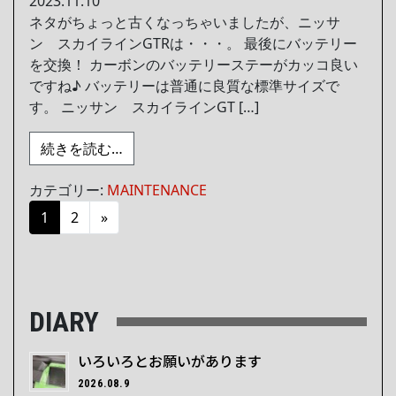
2023.11.10
ネタがちょっと古くなっちゃいましたが、ニッサ
ン スカイラインGTRは・・・。 最後にバッテリー
を交換！ カーボンのバッテリーステーがカッコ良い
ですね♪ バッテリーは普通に良質な標準サイズで
す。 ニッサン スカイラインGT […]
from エナジーボックス ベイシスBT/BT
続きを読む…
カテゴリー:
MAINTENANCE
投稿ナビゲーション
1
2
»
DIARY
いろいろとお願いがあります
2026.08.9