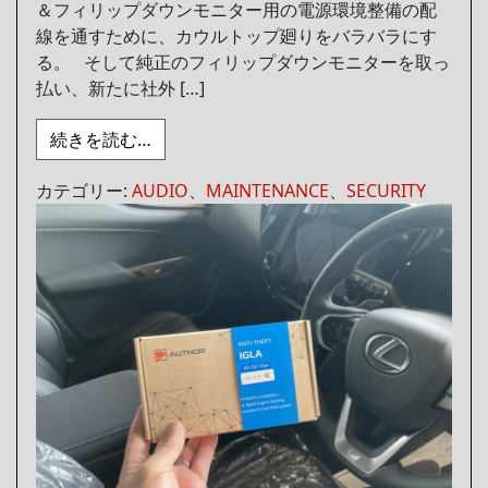
＆フィリップダウンモニター用の電源環境整備の配
線を通すために、カウルトップ廻りをバラバラにす
る。 そして純正のフィリップダウンモニターを取っ
払い、新たに社外 […]
from 検証しバラバラにし外し新たに息を
続きを読む…
カテゴリー:
AUDIO
、
MAINTENANCE
、
SECURITY