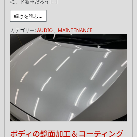
に、ド新車だろう […]
from ハイブリッド車にもエナジーボック
続きを読む…
カテゴリー:
AUDIO
、
MAINTENANCE
ボディの鏡面加工＆コーティング