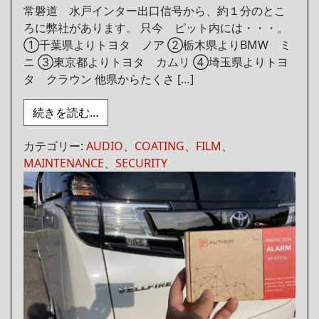
常磐道 水戸インター出口信号から、約１分のとこ
ろに弊社があります。 只今 ピット内には・・・。
①千葉県よりトヨタ ノア ②栃木県よりBMW ミ
ニ ③東京都よりトヨタ カムリ ④埼玉県よりトヨ
タ クラウン 他県からたくさ […]
from グローバルに多種多様
続きを読む…
カテゴリー:
AUDIO
、
COATING
、
FILM
、
MAINTENANCE
、
SECURITY