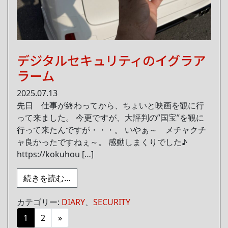
デジタルセキュリティのイグラア
ラーム
2025.07.13
先日 仕事が終わってから、ちょいと映画を観に行
って来ました。 今更ですが、大評判の”国宝”を観に
行って来たんですが・・・。 いやぁ～ メチャクチ
ャ良かったですねぇ～。 感動しまくりでした♪
https://kokuhou […]
from デジタルセキュリティのイグラアラ
続きを読む…
カテゴリー:
DIARY
、
SECURITY
投稿ナビゲーション
1
2
»