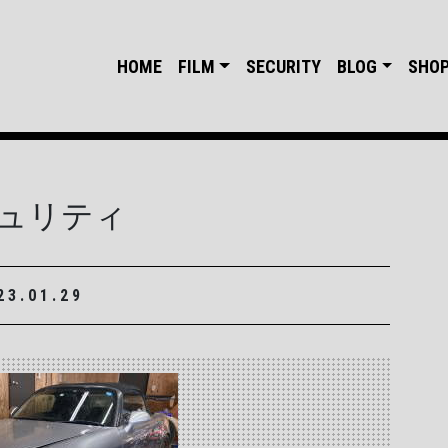
HOME
FILM
SECURITY
BLOG
SHO
ュリティ
23.01.29