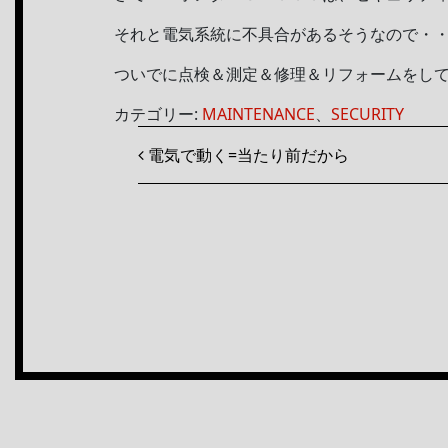
それと電気系統に不具合があるそうなので・
ついでに点検＆測定＆修理＆リフォームをして
カテゴリー:
MAINTENANCE
、
SECURITY
投稿ナビゲーション
電気で動く=当たり前だから