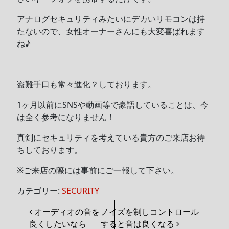
アナログセキュリティみたいにデカいリモコンは持
たないので、女性オーナーさんにも大変喜ばれます
ね♪
盗難手口も常々進化？しております。
1ヶ月以前にSNSや動画等で豪語していることは、今
は全く参考になりません！
真剣にセキュリティを考えている貴方のご来店お待
ちしております。
※ご来店の際には事前にご一報して下さい。
カテゴリー:
SECURITY
投稿ナビゲーション
オーディオの音を
ノイズを制しコントロール
良くしたいなら
すると音は良くなる