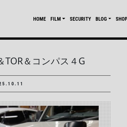
HOME
FILM
SECURITY
BLOG
SHO
TOR＆コンパス４G
25.10.11