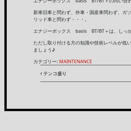
エナジーボックス basis BT/BT＋の問
新車旧車と問わず、外車・国産車問わず、ガ
リッド車と問わず・・・。
エナジーボックス basis BT/BT＋は、
ただし取り付ける方の知識や技術レベルが低
ましょう♪
カテゴリー:
MAINTENANCE
投稿ナビゲーション
テンコ盛り