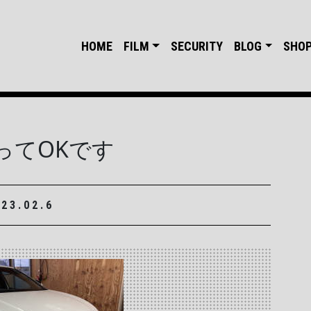
HOME
FILM
SECURITY
BLOG
SHO
ってOKです
023.02.6