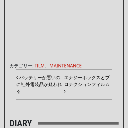
カテゴリー:
FILM
、
MAINTENANCE
投稿ナビゲーション
バッテリーが悪いの
エナジーボックスとプ
に社外電装品が疑われ
ロテクションフィルム
る
DIARY