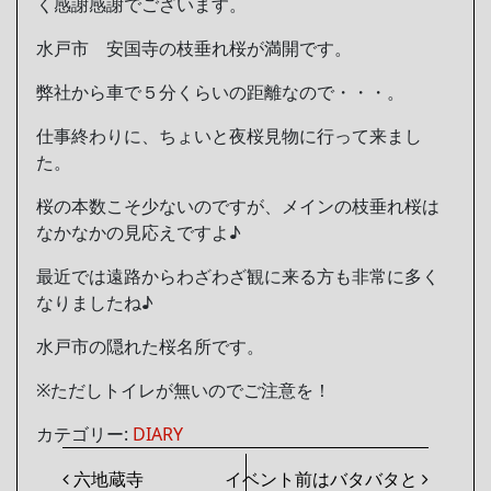
く感謝感謝でございます。
水戸市 安国寺の枝垂れ桜が満開です。
弊社から車で５分くらいの距離なので・・・。
仕事終わりに、ちょいと夜桜見物に行って来まし
た。
桜の本数こそ少ないのですが、メインの枝垂れ桜は
なかなかの見応えですよ♪
最近では遠路からわざわざ観に来る方も非常に多く
なりましたね♪
水戸市の隠れた桜名所です。
※ただしトイレが無いのでご注意を！
カテゴリー:
DIARY
投稿ナビゲーション
六地蔵寺
イベント前はバタバタと