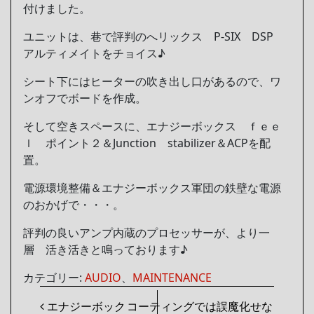
付けました。
ユニットは、巷で評判のへリックス P-SIX DSP
アルティメイトをチョイス♪
シート下にはヒーターの吹き出し口があるので、ワ
ンオフでボードを作成。
そして空きスペースに、エナジーボックス ｆｅｅ
ｌ ポイント２＆Junction stabilizer＆ACPを配
置。
電源環境整備＆エナジーボックス軍団の鉄壁な電源
のおかげで・・・。
評判の良いアンプ内蔵のプロセッサーが、より一
層 活き活きと鳴っております♪
カテゴリー:
AUDIO
、
MAINTENANCE
投稿ナビゲーション
エナジーボック
コーティングでは誤魔化せな