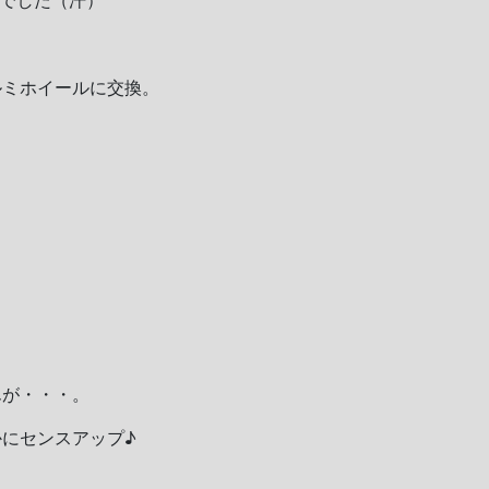
でした（汗）
ルミホイールに交換。
んが・・・。
にセンスアップ♪