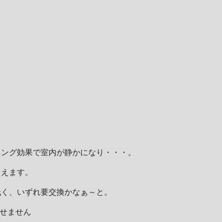
ニング効果で室内が静かになり・・・。
こえます。
低く、いずれ要交換かなぁ～と。
せません