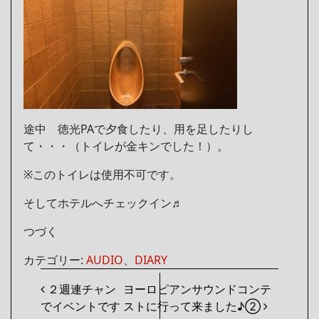
途中 徳光PAで夕食したり、用を足したりし
て・・・（トイレが金キンでした！）。
※このトイレは使用不可です。
そしてホテルへチェックイン♬
つづく
カテゴリー:
AUDIO
、
DIARY
投稿ナビゲーション
２週連チャン
ヨーロピアンサウンドコンテ
でイベントです
ストに行って来ました♪②